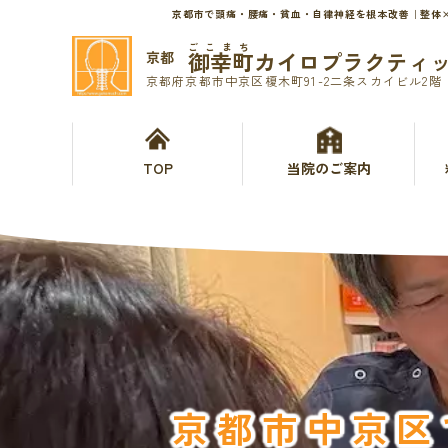
京都市で頭痛・腰痛・貧血・自律神経を根本改善｜整体
ごこまち
御幸町カイロプラクティ
京都
京都府京都市中京区榎木町91-2二条スカイビル2階
TOP
当院のご案内
京都市中京区