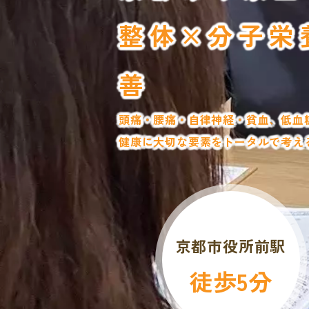
整体×分子栄
善
頭痛・腰痛・自律神経・貧血、低血
健康に大切な要素をトータルで考える
京都市役所前駅
徒歩5分