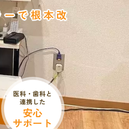
ラーで根本改
医科・歯科と
連携した
安心
サポート