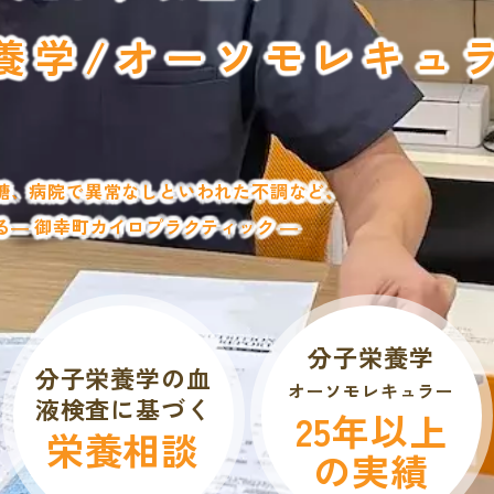
養学/オーソモレキュ
糖、病院で異常なしといわれた不調など、
― 御幸町カイロプラクティック ―
分子栄養学
分子栄養学の血
オーソモレキュラー
液検査に基づく
25年以上
栄養相談
の実績