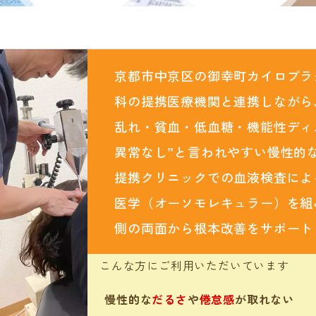
京都市中京区の御幸町カイロプラ
科の提携医療機関と連携しながら
乱れ・貧血・低血糖・機能性ディ
異常なし”と言われやすい慢性的
提携クリニックでの血液検査によ
医学（オーソモレキュラー）を組
側の両面から根本改善をサポート
こんな方にご利用いただいています
慢性的な
だるさ
や
倦怠感
が取れない