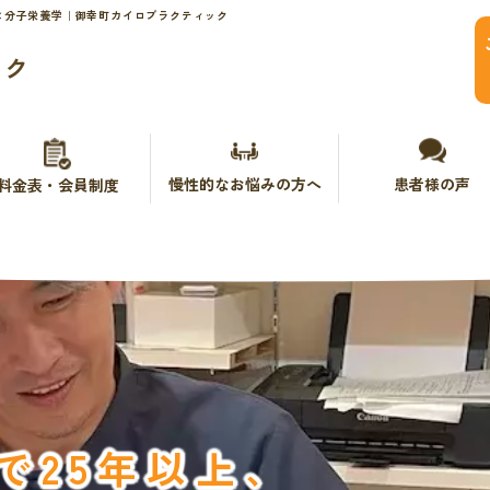
×分子栄養学｜御幸町カイロプラクティック
ック
慢性的なお悩みの方へ
患者様の声
料金表・会員制度
で25年以上、