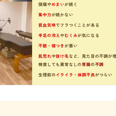
頭痛や
めまい
が続く
集中力
が続かない
貧血気味
でフラつくことがある
手足の冷え
や
むくみ
が気になる
不眠・寝つき
が悪い
肌荒れ
や
抜け毛
など、見た目の不調が
検査しても異常なしの
胃腸
の
不調
生理前の
イライラ・体調不良
がつらい