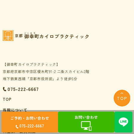
ごこまち
御幸町カイロプラクティック
京都
【御幸町カイロプラクティック】
京都府京都市中京区榎木町91-2 二条スカイビル2階
地下鉄東西線「京都市役所前」より徒歩5分
075-222-6667
TOP
TOP
当院について
お問い合わせ
ご予約・お問い合わせ
初めての方へ
075-222-6667
料金表・会員制度