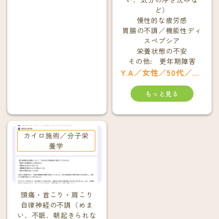
ど）
慢性的な疲労感
胃腸の不調／機能性ディ
スペプシア
栄養状態の不安
その他: 更年期障害
Y.A／女性／50代／大津市
もっと見る
カイロ施術／分子栄
養学
頭痛・首こり・肩こり
自律神経の不調（めま
い、不眠、朝起きられな