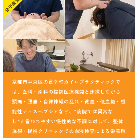
分子栄養学
貧血・低血糖・疲れやすさ
分子整合栄養医学／オーソモレキュラーとは
提携医療機関
オフィスワークの体の悩み
分子整合栄養医学／オーソモレキュラーの血液検査と栄養療法
ニュース＆ブログ
の流れ
家事・育児でたまる体の疲れ
採用情報
体調不良で異常無しといわれてしまうのは？
年齢とともに変わる体調サポート
はじめての栄養相談はこちら
血液検査でわかるあなたの健康サイン
京都市中京区の御幸町カイロプラクティックで
分子整合栄養医学を勉強したい方に
は、医科・歯科の提携医療機関と連携しながら、
頭痛・腰痛・自律神経の乱れ・貧血・低血糖・機
能性ディスペプシアなど、“病院では異常な
し”と言われやすい慢性的な不調に対して、整体
施術・提携クリニックでの血液検査による栄養解