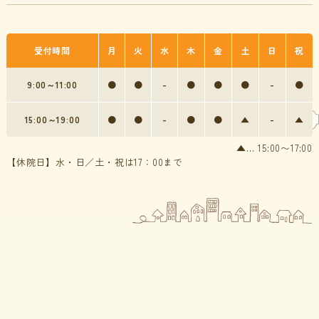
受付時間
月
火
水
木
金
土
日
祝
9:00～11:00
●
●
-
●
●
●
-
●
15:00～19:00
●
●
-
●
●
▲
-
▲
▲… 15:00〜17:00
【休院日】水・日／土・祝は17：00まで