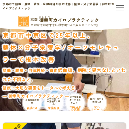
京都市で頭痛・腰痛・貧血・自律神経を根本改善｜整体×分子栄養学｜御幸町カ
イロプラクティック
ごこまち
御幸町カイロプラクティック
京都
TOP
京都府京都市中京区榎木町91-2二条スカイビル2階
京都市中京区で25年以上、
当院のご案内
整体×分子栄養学/
オーソモレキュ
当院について
ラーで根本改善
お問い合わせ
低血糖、病院で異常なしといわ
頭痛・腰痛・自律神経・貧血
初めての方へ
料金表・会員制度
れた不調
など、
健康に大切な要素をトータルで考える
慢性的なお悩みの方へ
― 御幸町カイロプラクティック ―
分子栄養学
分子栄養学の
医科・歯科と
オーソモレ
京都市役所前
血液検査に基
連携した
駅
キュラー
づく
慢性的な頭痛・首こり
患者様の声
25年以上
安心
徒歩5分
栄養相談
の実績
サポート
腰痛・ぎっくり腰
分子栄養学/オーソモレキュラー