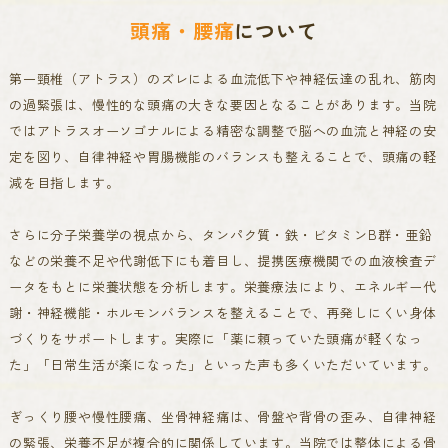
頭痛・腰痛
について
第一頸椎（アトラス）のズレによる血流低下や神経伝達の乱れ、筋肉
の過緊張は、慢性的な頭痛の大きな要因となることがあります。
当院
ではアトラスオーソゴナルによる精密な調整で脳への血流と神経の安
定を図り、自律神経や胃腸機能のバランスも整えることで、頭痛の軽
減を目指します。
さらに分子栄養学の視点から、タンパク質・鉄・ビタミンB群・亜鉛
などの栄養不足や代謝低下にも着目し、提携医療機関での血液検査デ
ータをもとに栄養状態を分析します。
栄養療法により、エネルギー代
謝・神経機能・ホルモンバランスを整えることで、再発しにくい身体
づくりをサポートします。
実際に「薬に頼っていた頭痛が軽くなっ
た」「日常生活が楽になった」といった声も多くいただいています。
ぎっくり腰や慢性腰痛、坐骨神経痛は、骨盤や背骨の歪み、自律神経
の緊張、栄養不足が複合的に関係しています。
当院では整体による骨