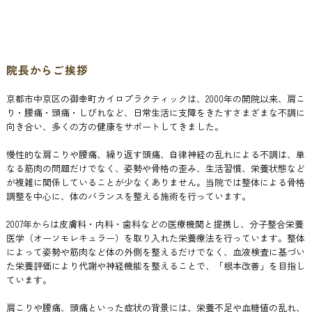
院長からご挨拶
京都市中京区の御幸町カイロプラクティックは、2000年の開院以来、肩こ
り・腰痛・頭痛・しびれなど、日常生活に支障をきたすさまざまな不調に
向き合い、多くの方の健康をサポートしてきました。
慢性的な肩こりや腰痛、繰り返す頭痛、自律神経の乱れによる不調は、単
なる筋肉の問題だけでなく、姿勢や骨格の歪み、生活習慣、栄養状態など
が複雑に関係していることが少なくありません。当院では整体による骨格
調整を中心に、体のバランスを整える施術を行っています。
2007年からは皮膚科・内科・歯科などの医療機関と提携し、分子整合栄養
医学（オーソモレキュラー）を取り入れた栄養療法を行っています。整体
によって姿勢や筋肉など体の外側を整えるだけでなく、血液検査に基づい
た栄養評価により代謝や神経機能を整えることで、「根本改善」を目指し
ています。
肩こりや腰痛、頭痛といった症状の背景には、栄養不足や血糖値の乱れ、