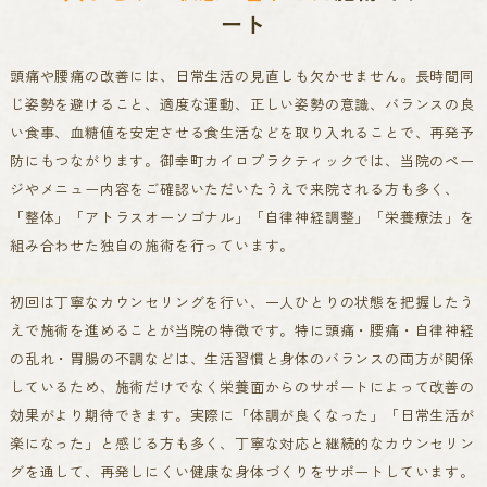
ート
頭痛や腰痛の改善には、日常生活の見直しも欠かせません。長時間同
じ姿勢を避けること、適度な運動、正しい姿勢の意識、バランスの良
い食事、血糖値を安定させる食生活などを取り入れることで、再発予
防にもつながります。
御幸町カイロプラクティックでは、当院のペー
ジやメニュー内容をご確認いただいたうえで来院される方も多く、
「整体」「アトラスオーソゴナル」「自律神経調整」「栄養療法」を
組み合わせた独自の施術を行っています。
初回は丁寧なカウンセリングを行い、一人ひとりの状態を把握したう
えで施術を進めることが当院の特徴です。
特に頭痛・腰痛・自律神経
の乱れ・胃腸の不調などは、生活習慣と身体のバランスの両方が関係
しているため、施術だけでなく栄養面からのサポートによって改善の
効果がより期待できます。
実際に「体調が良くなった」「日常生活が
楽になった」と感じる方も多く、丁寧な対応と継続的なカウンセリン
グを通して、再発しにくい健康な身体づくりをサポートしています。