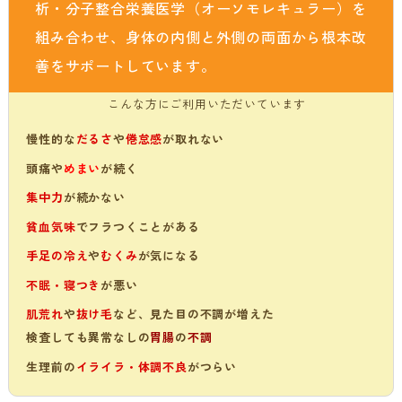
析・分子整合栄養医学（オーソモレキュラー）を
組み合わせ、身体の内側と外側の両面から根本改
善をサポートしています。
こんな方にご利用いただいています
慢性的な
だるさ
や
倦怠感
が取れない
頭痛や
めまい
が続く
集中力
が続かない
貧血気味
でフラつくことがある
手足の冷え
や
むくみ
が気になる
不眠・寝つき
が悪い
肌荒れ
や
抜け毛
など、見た目の不調が増えた
検査しても異常なしの
胃腸
の
不調
生理前の
イライラ・体調不良
がつらい