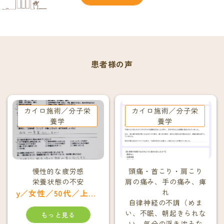
患者様の声
カイロ施術／分子栄
カイロ施術／分子栄
養学
養学
慢性的な疲労感
頭痛・首こり・肩こり
栄養状態の不安
肩の痛み、手の痛み、痺
y／女性／50代／上京区在住
れ
自律神経の不調（めま
い、不眠、朝起きられな
もっと見る
い、気分の浮き沈みな