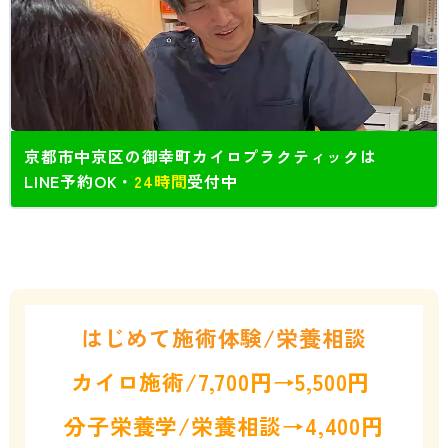
京都市中京区の御幸町カイロプラクティックは
LINE予約OK・
24時間
受付中
はじめて施術体験/栄養相談
カイロ施術/7,700円→5,500円
分子栄養学/栄養相談→4,400円