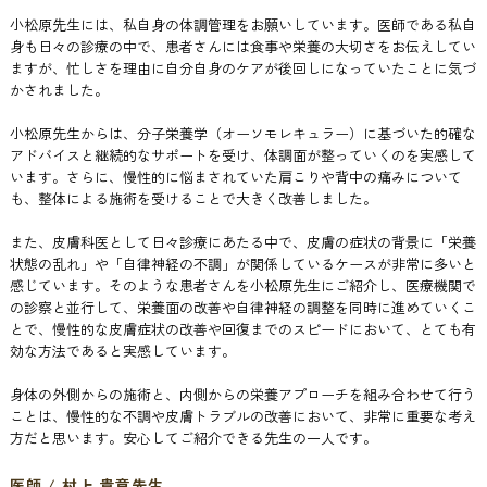
小松原先生には、私自身の体調管理をお願いしています。医師である私自
身も日々の診療の中で、患者さんには食事や栄養の大切さをお伝えしてい
ますが、忙しさを理由に自分自身のケアが後回しになっていたことに気づ
かされました。
小松原先生からは、分子栄養学（オーソモレキュラー）に基づいた的確な
アドバイスと継続的なサポートを受け、体調面が整っていくのを実感して
います。さらに、慢性的に悩まされていた肩こりや背中の痛みについて
も、整体による施術を受けることで大きく改善しました。
また、皮膚科医として日々診療にあたる中で、皮膚の症状の背景に「栄養
状態の乱れ」や「自律神経の不調」が関係しているケースが非常に多いと
感じています。そのような患者さんを小松原先生にご紹介し、医療機関で
の診察と並行して、栄養面の改善や自律神経の調整を同時に進めていくこ
とで、慢性的な皮膚症状の改善や回復までのスピードにおいて、とても有
効な方法であると実感しています。
身体の外側からの施術と、内側からの栄養アプローチを組み合わせて行う
ことは、慢性的な不調や皮膚トラブルの改善において、非常に重要な考え
方だと思います。安心してご紹介できる先生の一人です。
医師 / 村上 貴章先生