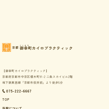
ごこまち
御幸町カイロプラクティック
京都
【御幸町カイロプラクティック】
京都府京都市中京区榎木町91-2 二条スカイビル2階
地下鉄東西線「京都市役所前」より徒歩5分
075-222-6667
TOP
当院について