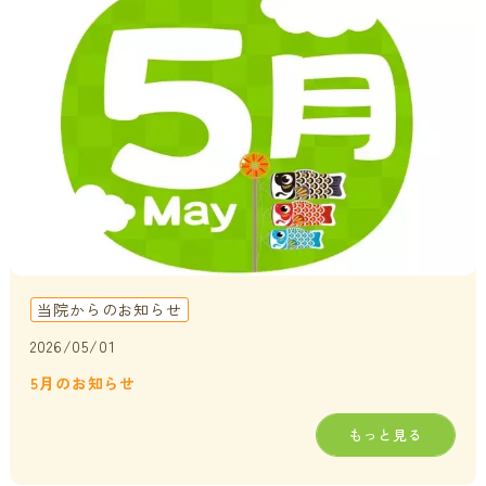
貧血・低血糖・疲れやすさ
分子整合栄養医学／オーソモレキュラーとは
提携医療機関
オフィスワークの体の悩み
分子整合栄養医学／オーソモレキュラーの血液検査と栄養療法
ニュース＆ブログ
の流れ
家事・育児でたまる体の疲れ
採用情報
体調不良で異常無しといわれてしまうのは？
年齢とともに変わる体調サポート
はじめての栄養相談はこちら
血液検査でわかるあなたの健康サイン
当院からのお知らせ
分子整合栄養医学を勉強したい方に
2026/05/01
5月のお知らせ
もっと見る