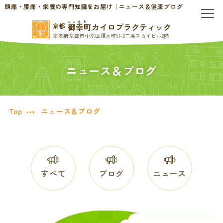
頭痛・腰痛・栄養の専門知識をお届け｜ニュース＆健康ブログ
ごこまち
御幸町カイロプラクティック
京都
京都府京都市中京区榎木町91-2二条スカイビル2階
TOP
ニュース＆ブログ
当院のご案内
当院について
お問い合わせ
Top
ニュース＆ブログ
初めての方へ
料金表・会員制度
慢性的なお悩みの方へ
すべて
ブログ
ニュース
慢性的な頭痛・首こり
患者様の声
腰痛・ぎっくり腰
分子栄養学/オーソモレキュラー