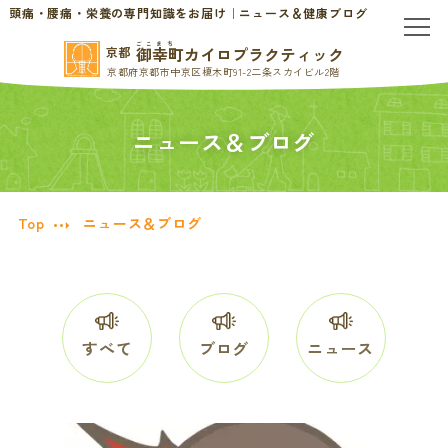
頭痛・腰痛・栄養の専門知識をお届け｜ニュース＆健康ブログ
ごこまち
御幸町カイロプラクティック
京都
京都府京都市中京区榎木町91-2二条スカイビル2階
TOP
ニュース＆ブログ
当院のご案内
当院について
お問い合わせ
Top
ニュース＆ブログ
初めての方へ
料金表・会員制度
慢性的なお悩みの方へ
すべて
ブログ
ニュース
慢性的な頭痛・首こり
患者様の声
腰痛・ぎっくり腰
分子栄養学/オーソモレキュラー