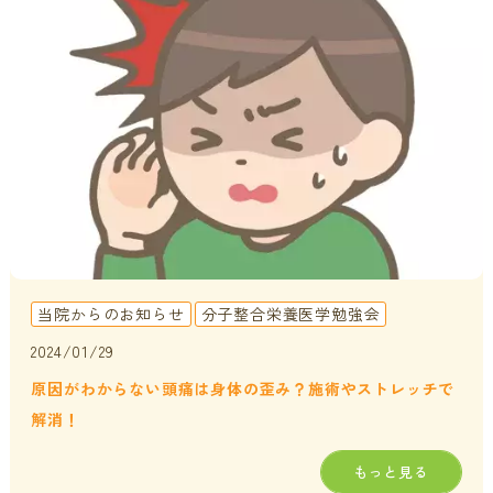
貧血・低血糖・疲れやすさ
分子整合栄養医学／オーソモレキュラーとは
提携医療機関
オフィスワークの体の悩み
分子整合栄養医学／オーソモレキュラーの血液検査と栄養療法
ニュース＆ブログ
の流れ
家事・育児でたまる体の疲れ
採用情報
体調不良で異常無しといわれてしまうのは？
年齢とともに変わる体調サポート
はじめての栄養相談はこちら
血液検査でわかるあなたの健康サイン
当院からのお知らせ
分子整合栄養医学勉強会
分子整合栄養医学を勉強したい方に
2024/01/29
原因がわからない頭痛は身体の歪み？施術やストレッチで
解消！
もっと見る