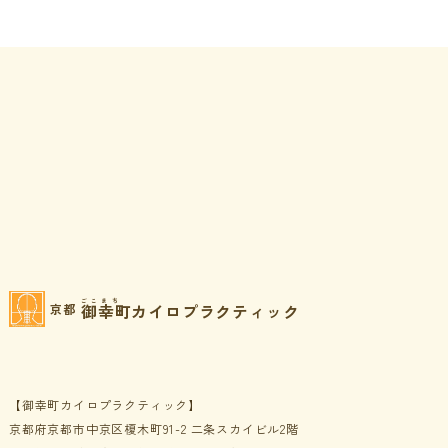
ごこまち
御幸町カイロプラクティック
京都
【御幸町カイロプラクティック】
京都府京都市中京区榎木町91-2 二条スカイビル2階