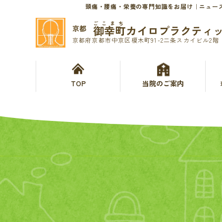
頭痛・腰痛・栄養の専門知識をお届け｜ニュー
ごこまち
御幸町カイロプラクティ
京都
京都府京都市中京区榎木町91-2二条スカイビル2階
TOP
当院のご案内