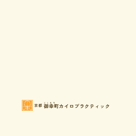
ごこまち
御幸町カイロプラクティック
京都