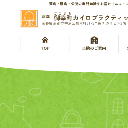
頭痛・腰痛・栄養の専門知識をお届け｜ニュー
ごこまち
御幸町カイロプラクティ
京都
京都府京都市中京区榎木町91-2二条スカイビル2階
TOP
当院のご案内