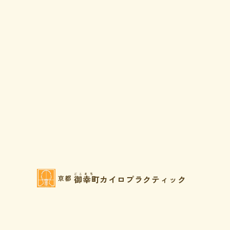
ごこまち
御幸町カイロプラクティック
京都