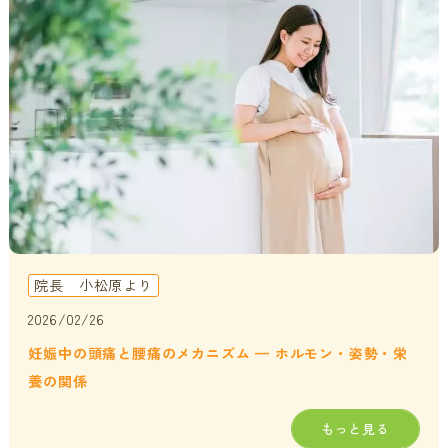
貧血・低血糖・疲れやすさ
分子整合栄養医学／オーソモレキュラーとは
提携医療機関
オフィスワークの体の悩み
分子整合栄養医学／オーソモレキュラーの血液検査と栄養療法
ニュース＆ブログ
の流れ
家事・育児でたまる体の疲れ
採用情報
体調不良で異常無しといわれてしまうのは？
年齢とともに変わる体調サポート
はじめての栄養相談はこちら
血液検査でわかるあなたの健康サイン
院長 小松原より
分子整合栄養医学を勉強したい方に
2026/02/26
妊娠中の頭痛と腰痛のメカニズム — ホルモン・姿勢・栄
養の関係
もっと見る