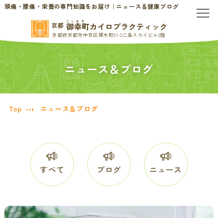
頭痛・腰痛・栄養の専門知識をお届け｜ニュース＆健康ブログ
ごこまち
御幸町カイロプラクティック
京都
京都府京都市中京区榎木町91-2二条スカイビル2階
TOP
ニュース＆ブログ
当院のご案内
当院について
お問い合わせ
Top
ニュース＆ブログ
初めての方へ
料金表・会員制度
慢性的なお悩みの方へ
すべて
ブログ
ニュース
慢性的な頭痛・首こり
患者様の声
腰痛・ぎっくり腰
分子栄養学/オーソモレキュラー