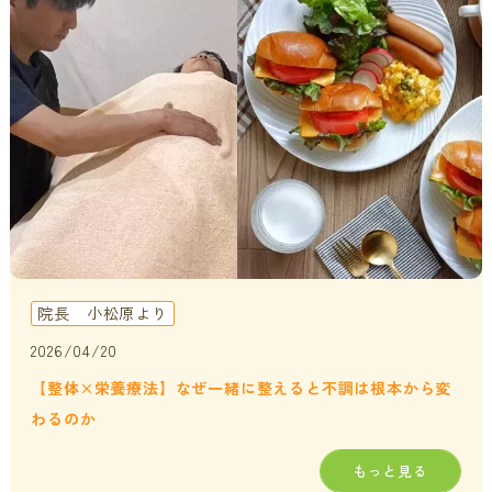
貧血・低血糖・疲れやすさ
分子整合栄養医学／オーソモレキュラーとは
提携医療機関
オフィスワークの体の悩み
分子整合栄養医学／オーソモレキュラーの血液検査と栄養療法
ニュース＆ブログ
の流れ
家事・育児でたまる体の疲れ
採用情報
体調不良で異常無しといわれてしまうのは？
年齢とともに変わる体調サポート
はじめての栄養相談はこちら
血液検査でわかるあなたの健康サイン
院長 小松原より
分子整合栄養医学を勉強したい方に
2026/04/20
【整体×栄養療法】なぜ一緒に整えると不調は根本から変
わるのか
もっと見る