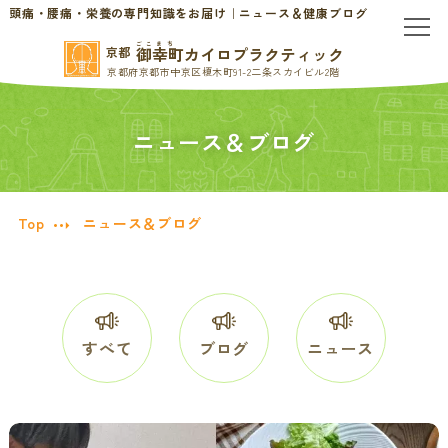
頭痛・腰痛・栄養の専門知識をお届け｜ニュース＆健康ブログ
ごこまち
御幸町カイロプラクティック
京都
京都府京都市中京区榎木町91-2二条スカイビル2階
TOP
ニュース＆ブログ
当院のご案内
当院について
お問い合わせ
Top
ニュース＆ブログ
初めての方へ
料金表・会員制度
慢性的なお悩みの方へ
すべて
ブログ
ニュース
慢性的な頭痛・首こり
患者様の声
腰痛・ぎっくり腰
分子栄養学/オーソモレキュラー