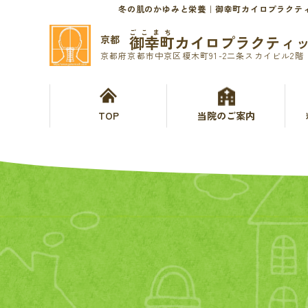
冬の肌のかゆみと栄養｜御幸町カイロプラクテ
ごこまち
御幸町カイロプラクティ
京都
京都府京都市中京区榎木町91-2二条スカイビル2階
TOP
当院のご案内