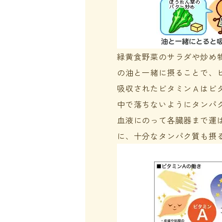
緑黄食野菜のサラダや炒め
の油と一緒に摂ることで、
吸収されたビタミンＡはビ
中で落ちないようにタンパ
血液にのって各臓器まで運
に、十分なタンパク質も摂