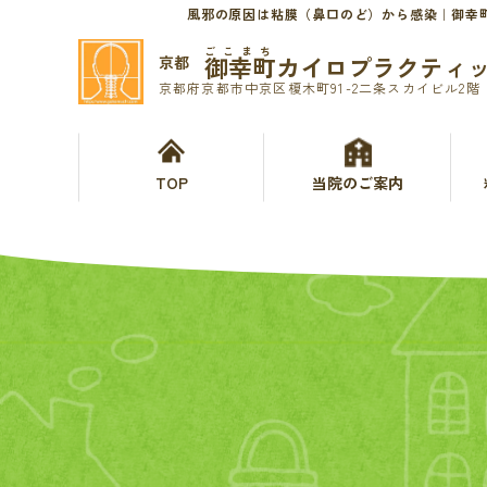
風邪の原因は粘膜（鼻口のど）から感染｜御幸
ごこまち
御幸町カイロプラクティ
京都
京都府京都市中京区榎木町91-2二条スカイビル2階
TOP
当院のご案内