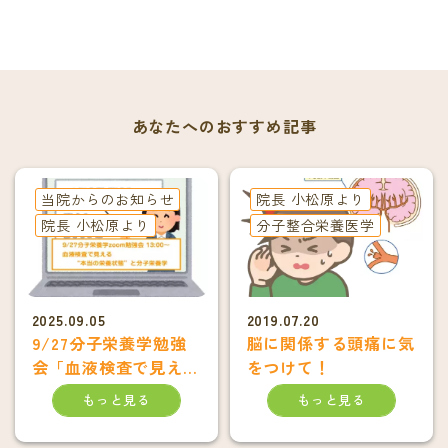
あなたへのおすすめ記事
当院からのお知らせ
院長 小松原より
院長 小松原より
分子整合栄養医学
2025.09.05
2019.07.20
9/27分子栄養学勉強
脳に関係する頭痛に気
会「血液検査で見え
をつけて！
る“本当の栄養状
もっと見る
もっと見る
態”と分子栄養学」