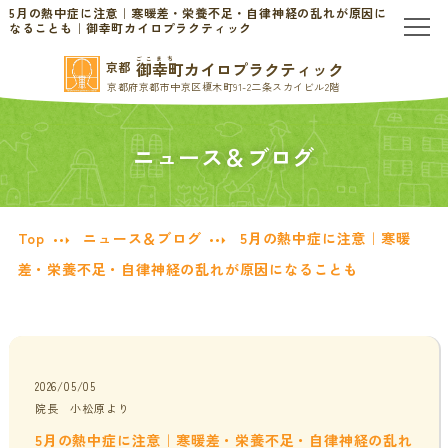
5月の熱中症に注意｜寒暖差・栄養不足・自律神経の乱れが原因に
なることも｜御幸町カイロプラクティック
ごこまち
御幸町カイロプラクティック
京都
TOP
京都府京都市中京区榎木町91-2二条スカイビル2階
当院のご案内
ニュース＆ブログ
当院について
お問い合わせ
Top
ニュース＆ブログ
5月の熱中症に注意｜寒暖
初めての方へ
料金表・会員制度
差・栄養不足・自律神経の乱れが原因になることも
慢性的なお悩みの方へ
慢性的な頭痛・首こり
患者様の声
2026/05/05
院長 小松原より
腰痛・ぎっくり腰
分子栄養学/オーソモレキュラー
5月の熱中症に注意｜寒暖差・栄養不足・自律神経の乱れ