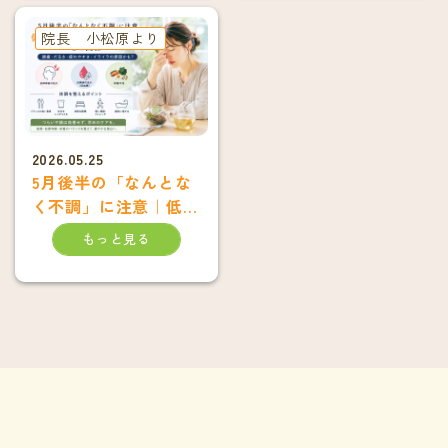
院長 小松原より
2026.05.25
5月後半の「なんとな
く不調」に注意｜低血
糖・自律神経・栄養不
もっと見る
足との関係