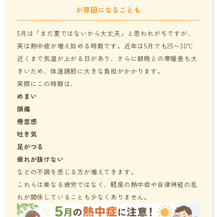
が原因になることも
貧血・低血糖・疲れやすさ
分子整合栄養医学／オーソモレキュラーとは
提携医療機関
5月は「まだ夏ではないから大丈夫」と思われがちですが、
オフィスワークの体の悩み
分子整合栄養医学／オーソモレキュラーの血液検査と栄養療法
ニュース＆ブログ
実は熱中症が増え始める時期です。近年は5月でも25〜30℃
の流れ
近くまで気温が上がる日があり、さらに朝晩との寒暖差も大
家事・育児でたまる体の疲れ
きいため、体温調節に大きな負担がかかります。
採用情報
実際にこの時期は、
体調不良で異常無しといわれてしまうのは？
めまい
年齢とともに変わる体調サポート
頭痛
はじめての栄養相談はこちら
倦怠感
血液検査でわかるあなたの健康サイン
吐き気
分子整合栄養医学を勉強したい方に
足がつる
疲れが抜けない
などの不調を感じる方が増えてきます。
これらは単なる疲労ではなく、軽度の熱中症や自律神経の乱
れが関係していることも少なくありません。