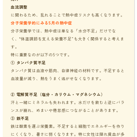
血流調整
に関わるため、乱れることで熱中症リスクも高くなります。
分子栄養学的にみる5月の熱中症
分子栄養学では、熱中症は単なる「水分不足」だけでな
く、“体温調節を支える栄養不足”も大きく関係すると考えま
す。
特に重要なのが以下の5つです。
① タンパク質不足
タンパク質は血液や筋肉、自律神経の材料です。不足すると
血液量が減り、熱をうまく逃がせなくなります。
② 電解質不足（塩分・カリウム・マグネシウム）
汗と一緒にミネラルも失われます。水だけを飲むと逆にバラ
ンスが崩れ、めまいや倦怠感につながることがあります。
③ 鉄不足
鉄は酸素を運ぶ栄養素。不足すると細胞でエネルギーを作り
にくくなり、暑さに弱くなります。特に女性は隠れ貧血が多