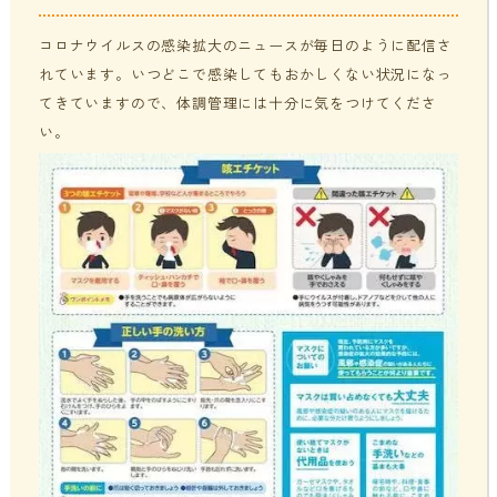
貧血・低血糖・疲れやすさ
分子整合栄養医学／オーソモレキュラーとは
提携医療機関
コロナウイルスの感染拡大のニュースが毎日のように配信さ
れています。いつどこで感染してもおかしくない状況になっ
オフィスワークの体の悩み
分子整合栄養医学／オーソモレキュラーの血液検査と栄養療法
ニュース＆ブログ
てきていますので、体調管理には十分に気をつけてくださ
の流れ
い。
家事・育児でたまる体の疲れ
採用情報
体調不良で異常無しといわれてしまうのは？
年齢とともに変わる体調サポート
はじめての栄養相談はこちら
血液検査でわかるあなたの健康サイン
分子整合栄養医学を勉強したい方に