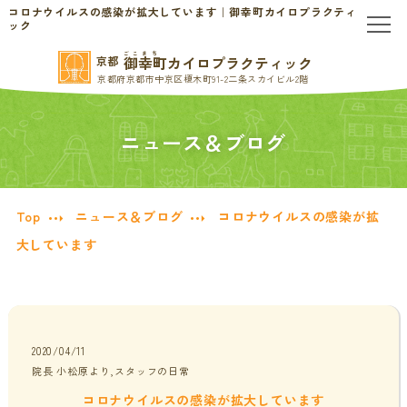
コロナウイルスの感染が拡大しています｜御幸町カイロプラクティ
ック
ごこまち
御幸町カイロプラクティック
京都
TOP
京都府京都市中京区榎木町91-2二条スカイビル2階
当院のご案内
ニュース＆ブログ
当院について
お問い合わせ
Top
ニュース＆ブログ
コロナウイルスの感染が拡
初めての方へ
料金表・会員制度
大しています
慢性的なお悩みの方へ
慢性的な頭痛・首こり
患者様の声
2020/04/11
院長 小松原より,スタッフの日常
腰痛・ぎっくり腰
分子栄養学/オーソモレキュラー
コロナウイルスの感染が拡大しています