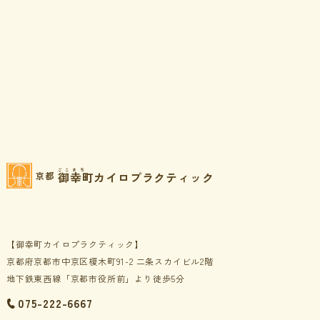
ごこまち
御幸町カイロプラクティック
京都
【御幸町カイロプラクティック】
京都府京都市中京区榎木町91-2 二条スカイビル2階
地下鉄東西線「京都市役所前」より徒歩5分
075-222-6667