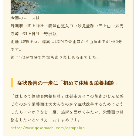
今回のコースは
野洲駅→御上神社→表登山道入口→妙見堂跡→三上山→妙光
寺峠→御上神社→野洲駅
距離は約9キロ、標高は432Mで登山口から山頂まで40~60分
です。
後半1/3が急登で岩場もあり楽しめる山でした。
症状改善の一歩に「初めて体験＆栄養相談」
「はじめて体験＆栄養相談」は御幸カイロの施術がどんな感
じなのか？栄養面は大丈夫なのか？症状改善するためにどう
したらいいか？など一度、施術を受けてみたい、栄養面の相
談をしたいという方におすすめです。
http://www.gokomachi.com/campaign