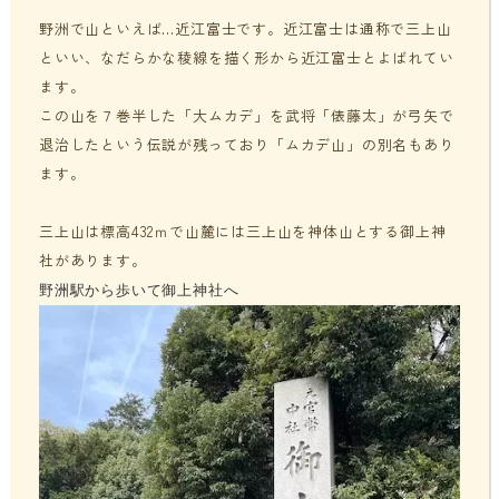
野洲で山といえば…近江富士です。近江富士は通称で
三上山
貧血・低血糖・疲れやすさ
分子整合栄養医学／オーソモレキュラーとは
提携医療機関
といい、
なだらかな稜線を描く形から近江富士とよばれてい
ます。
オフィスワークの体の悩み
分子整合栄養医学／オーソモレキュラーの血液検査と栄養療法
ニュース＆ブログ
この山を７巻半した「大ムカデ」を武将「俵藤太」が弓矢で
の流れ
退治したという伝説が残っており「ムカデ山」の別名もあり
家事・育児でたまる体の疲れ
採用情報
ます。
体調不良で異常無しといわれてしまうのは？
年齢とともに変わる体調サポート
三上山は
標高432ｍで
山麓には三上山を神体山とする御上神
はじめての栄養相談はこちら
社があります。
血液検査でわかるあなたの健康サイン
野洲駅から歩いて御上神社へ
分子整合栄養医学を勉強したい方に