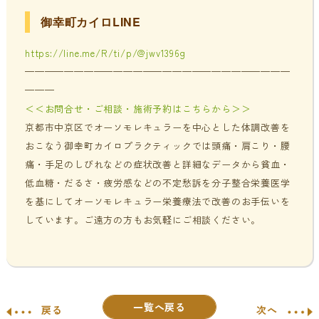
御幸町カイロLINE
https://line.me/R/ti/p/@jwv1396g
———————————————————————————
———
＜＜お問合せ・ご相談・施術予約はこちらから＞＞
京都市中京区でオーソモレキュラーを中心とした体調改善を
おこなう御幸町カイロプラクティックでは頭痛・肩こり・腰
痛・手足のしびれなどの症状改善と詳細なデータから貧血・
低血糖・だるさ・疲労感などの不定愁訴を分子整合栄養医学
を基にしてオーソモレキュラー栄養療法で改善のお手伝いを
しています。ご遠方の方もお気軽にご相談ください。
一覧へ戻る
戻る
次へ