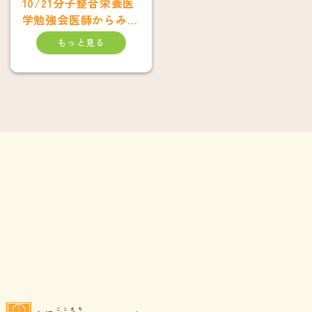
10/21分子整合栄養医
学勉強会医師からみた
分子栄養学
もっと見る
ごこまち