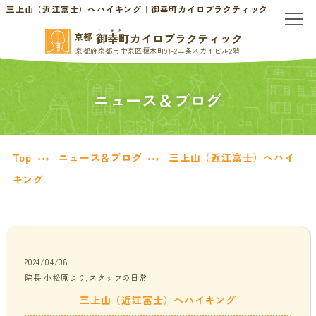
三上山（近江富士）へハイキング｜御幸町カイロプラクティック
ごこまち
御幸町カイロプラクティック
京都
京都府京都市中京区榎木町91-2二条スカイビル2階
TOP
ニュース＆ブログ
当院のご案内
当院について
お問い合わせ
Top
ニュース＆ブログ
三上山（近江富士）へハイ
キング
初めての方へ
料金表・会員制度
慢性的なお悩みの方へ
慢性的な頭痛・首こり
患者様の声
2024/04/08
院長 小松原より,スタッフの日常
三上山（近江富士）へハイキング
腰痛・ぎっくり腰
分子栄養学/オーソモレキュラー