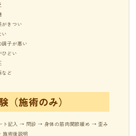
乏
糖
感がきつい
ない
調子が悪い
がひどい
圧
訴など
体験（施術のみ）
ート記入 → 問診 → 身体の筋肉関節緩め → 歪み
→ 施術後説明