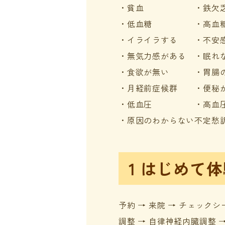
・貧血 ・鉄欠
・低血糖 ・高血
・イライラする ・不安
・無気力感がある ・眠れ
・食欲が無い ・胃腸の
・月経前症候群 ・便秘
・低血圧 ・高血
・原因のわからない不定愁
1 はじめて
予約 → 来院 → チェックシ
調整 → 自律神経内臓調整 