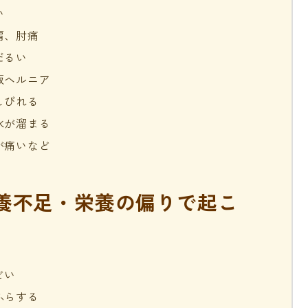
い
、肘痛
だるい
板ヘルニア
びれる
が溜まる
痛いなど
養不足・栄養の偏りで起こ
どい
ふらする