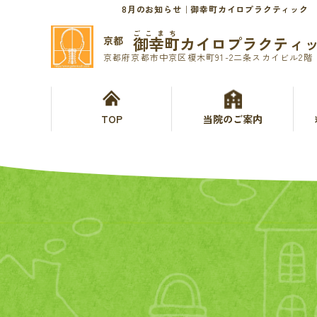
8月のお知らせ｜御幸町カイロプラクティック
ごこまち
御幸町カイロプラクティ
京都
京都府京都市中京区榎木町91-2二条スカイビル2階
TOP
当院のご案内