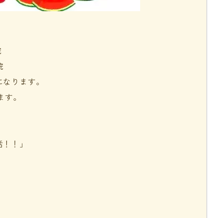
院
院
になります。
います。
活！！」