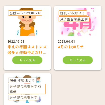
当院からのお知らせ
院長 小松原より
分子整合栄養医学
2022.10.08
2023.04.01
冷えの原因はストレス
4月のお知らせ
過多と運動不足だけで
なく栄養欠損も
もっと見る
もっと見る
院長 小松原より
分子整合栄養医学勉
強会
分子整合栄養医学