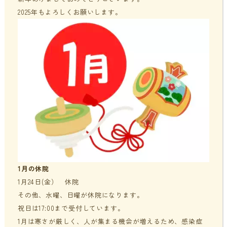
2025年もよろしくお願いします。
貧血・低血糖・疲れやすさ
分子整合栄養医学／オーソモレキュラーとは
提携医療機関
オフィスワークの体の悩み
分子整合栄養医学／オーソモレキュラーの血液検査と栄養療法
ニュース＆ブログ
の流れ
家事・育児でたまる体の疲れ
採用情報
体調不良で異常無しといわれてしまうのは？
年齢とともに変わる体調サポート
はじめての栄養相談はこちら
血液検査でわかるあなたの健康サイン
分子整合栄養医学を勉強したい方に
1月の休院
1月24日(金） 休院
その他、水曜、日曜が休院になります。
祝日は17:00まで受付しています。
1月は寒さが厳しく、人が集まる機会が増えるため、感染症