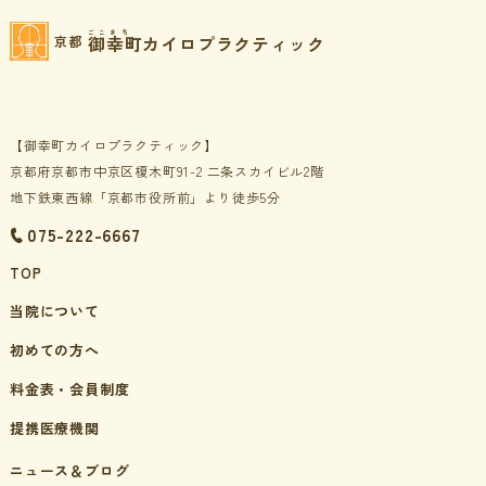
ごこまち
御幸町カイロプラクティック
京都
【御幸町カイロプラクティック】
京都府京都市中京区榎木町91-2 二条スカイビル2階
地下鉄東西線「京都市役所前」より徒歩5分
075-222-6667
TOP
当院について
初めての方へ
料金表・会員制度
提携医療機関
ニュース＆ブログ