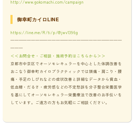
http://www.gokomachi.com/campaign
御幸町カイロLINE
https://line.me/R/ti/p/@jwv1396g
———————————————————————————
———
＜＜お問合せ・ご相談・施術予約はこちらから＞＞
京都市中京区でオーソモレキュラーを中心とした体調改善を
おこなう御幸町カイロプラクティックでは頭痛・肩こり・腰
痛・手足のしびれなどの症状改善と詳細なデータから貧血・
低血糖・だるさ・疲労感などの不定愁訴を分子整合栄養医学
を基にしてオーソモレキュラー栄養療法で改善のお手伝いを
しています。ご遠方の方もお気軽にご相談ください。