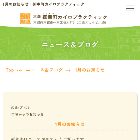
1月のお知らせ｜御幸町カイロプラクティック
ごこまち
御幸町カイロプラクティック
京都
京都府京都市中京区榎木町91-2二条スカイビル2階
TOP
ニュース＆ブログ
当院のご案内
当院について
お問い合わせ
Top
ニュース＆ブログ
1月のお知らせ
初めての方へ
料金表・会員制度
慢性的なお悩みの方へ
2025/01/06
当院からのお知らせ
慢性的な頭痛・首こり
患者様の声
1月のお知らせ
腰痛・ぎっくり腰
分子栄養学/オーソモレキュラー
新年あけましておめでとうございます。