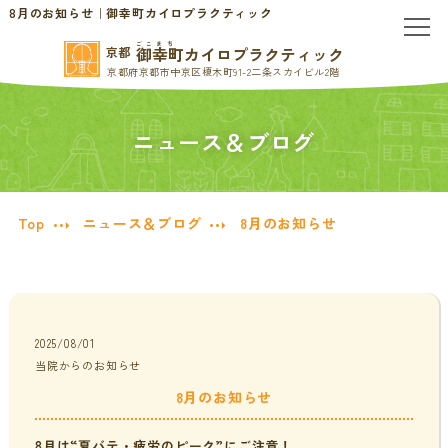
8月のお知らせ｜御幸町カイロプラクティック
ごこまち
御幸町カイロプラクティック
京都
京都府京都市中京区榎木町91-2二条スカイビル2階
TOP
ニュース＆ブログ
当院のご案内
当院について
お問い合わせ
Top
ニュース＆ブログ
8月のお知らせ
初めての方へ
料金表・会員制度
慢性的なお悩みの方へ
2025/08/01
当院からのお知らせ
慢性的な頭痛・首こり
患者様の声
8月のお知らせ
腰痛・ぎっくり腰
分子栄養学/オーソモレキュラー
8月は“夏バテ・疲労のピーク”にご注意！