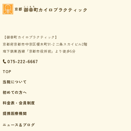
ごこまち
御幸町カイロプラクティック
京都
【御幸町カイロプラクティック】
京都府京都市中京区榎木町91-2 二条スカイビル2階
地下鉄東西線「京都市役所前」より徒歩5分
075-222-6667
TOP
当院について
初めての方へ
料金表・会員制度
提携医療機関
ニュース＆ブログ