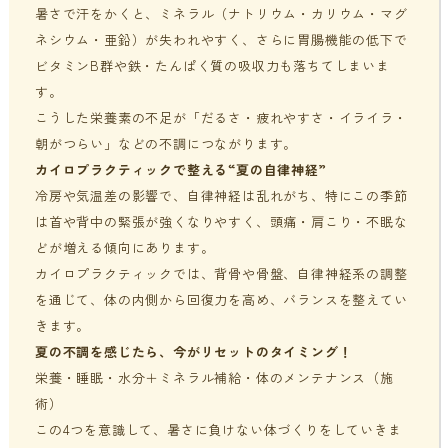
暑さで汗をかくと、ミネラル（ナトリウム・カリウム・マグ
ネシウム・亜鉛）が失われやすく、さらに胃腸機能の低下で
ビタミンB群や鉄・たんぱく質の吸収力も落ちてしまいま
す。
こうした栄養素の不足が「だるさ・疲れやすさ・イライラ・
朝がつらい」などの不調につながります。
カイロプラクティックで整える“夏の自律神経”
冷房や気温差の影響で、自律神経は乱れがち、特にこの季節
は首や背中の緊張が強くなりやすく、頭痛・肩こり・不眠な
どが増える傾向にあります。
カイロプラクティックでは、背骨や骨盤、自律神経系の調整
を通じて、体の内側から回復力を高め、バランスを整えてい
きます。
夏の不調を感じたら、今がリセットのタイミング！
栄養・睡眠・水分＋ミネラル補給・体のメンテナンス（施
術）
この4つを意識して、暑さに負けない体づくりをしていきま