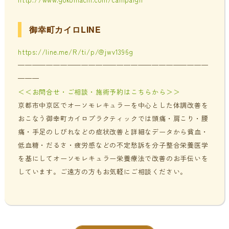
御幸町カイロLINE
https://line.me/R/ti/p/@jwv1396g
———————————————————————————
———
＜＜お問合せ・ご相談・施術予約はこちらから＞＞
京都市中京区でオーソモレキュラーを中心とした体調改善を
おこなう御幸町カイロプラクティックでは頭痛・肩こり・腰
痛・手足のしびれなどの症状改善と詳細なデータから貧血・
低血糖・だるさ・疲労感などの不定愁訴を分子整合栄養医学
を基にしてオーソモレキュラー栄養療法で改善のお手伝いを
しています。ご遠方の方もお気軽にご相談ください。