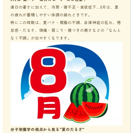
連日の暑さに加えて、冷房・寝不足・食欲低下…8月は、夏
貧血・低血糖・疲れやすさ
分子整合栄養医学／オーソモレキュラーとは
提携医療機関
の疲れが蓄積しやすい体調の崩れどきです。
特にこの時期は、夏バテ・胃腸の不調、自律神経の乱れ、倦
オフィスワークの体の悩み
分子整合栄養医学／オーソモレキュラーの血液検査と栄養療法
ニュース＆ブログ
怠感・だるさ、頭痛・肩こり・寝つきの悪さなどの「なんと
の流れ
なく不調」が出やすくなります。
家事・育児でたまる体の疲れ
採用情報
体調不良で異常無しといわれてしまうのは？
年齢とともに変わる体調サポート
はじめての栄養相談はこちら
血液検査でわかるあなたの健康サイン
分子整合栄養医学を勉強したい方に
分子栄養学の視点から見る“夏のだるさ”