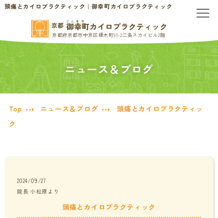
頭痛とカイロプラクティック｜御幸町カイロプラクティック
ごこまち
御幸町カイロプラクティック
京都
京都府京都市中京区榎木町91-2二条スカイビル2階
TOP
ニュース＆ブログ
当院のご案内
当院について
お問い合わせ
Top
ニュース＆ブログ
頭痛とカイロプラクティッ
ク
初めての方へ
料金表・会員制度
慢性的なお悩みの方へ
慢性的な頭痛・首こり
患者様の声
2024/09/27
院長 小松原より
頭痛とカイロプラクティック
腰痛・ぎっくり腰
分子栄養学/オーソモレキュラー