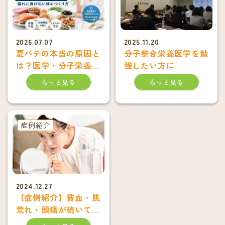
2026.07.07
2025.11.20
夏バテの本当の原因と
分子整合栄養医学を勉
は？医学・分子栄養学
強したい方に
から考える疲れに負け
もっと見る
もっと見る
ない体のつくり方
症例紹介
2024.12.27
【症例紹介】貧血・肌
荒れ・頭痛が続いてい
た20代女性の改善例