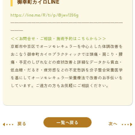
御幸町カイロLINE
https://line.me/R/ti/p/@jwv1396g
———————————————————————————
———
＜＜お問合せ・ご相談・施術予約はこちらから＞＞
京都市中京区でオーソモレキュラーを中心とした体調改善を
おこなう御幸町カイロプラクティックでは頭痛・肩こり・腰
痛・手足のしびれなどの症状改善と詳細なデータから貧血・
低血糖・だるさ・疲労感などの不定愁訴を分子整合栄養医学
を基にしてオーソモレキュラー栄養療法で改善のお手伝いを
しています。ご遠方の方もお気軽にご相談ください。
一覧へ戻る
戻る
次へ