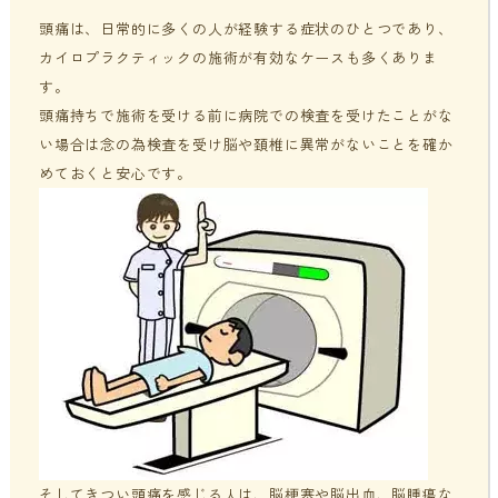
頭痛は、日常的に多くの人が経験する症状のひとつであり、
貧血・低血糖・疲れやすさ
分子整合栄養医学／オーソモレキュラーとは
提携医療機関
カイロプラクティックの施術が有効なケースも多くありま
す。
オフィスワークの体の悩み
分子整合栄養医学／オーソモレキュラーの血液検査と栄養療法
ニュース＆ブログ
頭痛持ちで施術を受ける前に病院での検査を受けたことがな
の流れ
い場合は念の為検査を受け脳や頚椎に異常がないことを確か
家事・育児でたまる体の疲れ
採用情報
めておくと安心です。
体調不良で異常無しといわれてしまうのは？
年齢とともに変わる体調サポート
はじめての栄養相談はこちら
血液検査でわかるあなたの健康サイン
分子整合栄養医学を勉強したい方に
そしてきつい頭痛を感じる人は、脳梗塞や脳出血、脳腫瘍な