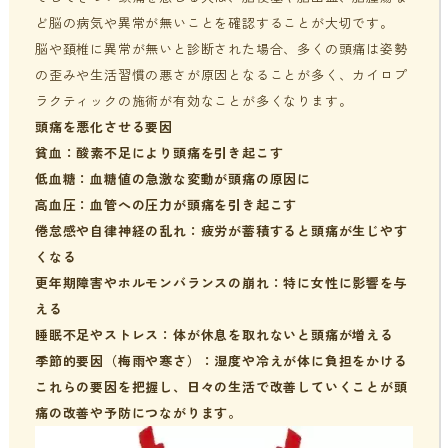
ど脳の病気や異常が無いことを確認することが大切です。
脳や頚椎に異常が無いと診断された場合、多くの頭痛は姿勢
の歪みや生活習慣の悪さが原因となることが多く、カイロプ
ラクティックの施術が有効なことが多くなります。
頭痛を悪化させる要因
貧血：酸素不足により頭痛を引き起こす
低血糖：血糖値の急激な変動が頭痛の原因に
高血圧：血管への圧力が頭痛を引き起こす
倦怠感や自律神経の乱れ：疲労が蓄積すると頭痛が生じやす
くなる
更年期障害やホルモンバランスの崩れ：特に女性に影響を与
える
睡眠不足やストレス：体が休息を取れないと頭痛が増える
季節的要因（梅雨や寒さ）：湿度や冷えが体に負担をかける
これらの要因を把握し、日々の生活で改善していくことが頭
痛の改善や予防につながります。