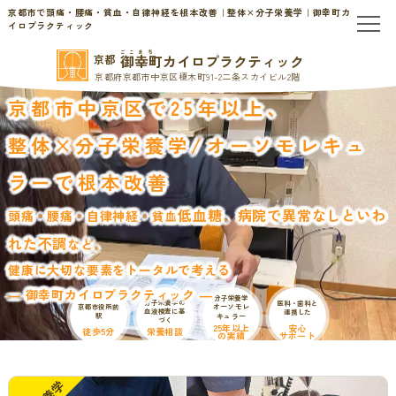
京都市で頭痛・腰痛・貧血・自律神経を根本改善｜整体×分子栄養学｜御幸町カ
イロプラクティック
ごこまち
御幸町カイロプラクティック
京都
TOP
京都府京都市中京区榎木町91-2二条スカイビル2階
京都市中京区で25年以上、
当院のご案内
整体×分子栄養学/
オーソモレキュ
当院について
ラーで根本改善
お問い合わせ
低血糖、病院で異常なしといわ
頭痛・腰痛・自律神経・貧血
初めての方へ
料金表・会員制度
れた不調
など、
健康に大切な要素をトータルで考える
慢性的なお悩みの方へ
― 御幸町カイロプラクティック ―
分子栄養学
分子栄養学の
医科・歯科と
オーソモレ
京都市役所前
血液検査に基
連携した
駅
キュラー
づく
慢性的な頭痛・首こり
患者様の声
25年以上
安心
徒歩5分
栄養相談
の実績
サポート
腰痛・ぎっくり腰
分子栄養学/オーソモレキュラー