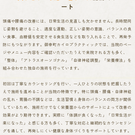
ート
頭痛や腰痛の改善には、日常生活の見直しも欠かせません。長時間同
じ姿勢を避けること、適度な運動、正しい姿勢の意識、バランスの良
い食事、血糖値を安定させる食生活などを取り入れることで、再発予
防にもつながります。
御幸町カイロプラクティックでは、当院のペー
ジやメニュー内容をご確認いただいたうえで来院される方も多く、
「整体」「アトラスオーソゴナル」「自律神経調整」「栄養療法」を
組み合わせた独自の施術を行っています。
初回は丁寧なカウンセリングを行い、一人ひとりの状態を把握したう
えで施術を進めることが当院の特徴です。
特に頭痛・腰痛・自律神経
の乱れ・胃腸の不調などは、生活習慣と身体のバランスの両方が関係
しているため、施術だけでなく栄養面からのサポートによって改善の
効果がより期待できます。
実際に「体調が良くなった」「日常生活が
楽になった」と感じる方も多く、丁寧な対応と継続的なカウンセリン
グを通して、再発しにくい健康な身体づくりをサポートしています。