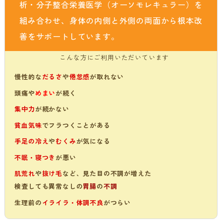
析・分子整合栄養医学（オーソモレキュラー）を
組み合わせ、身体の内側と外側の両面から根本改
善をサポートしています。
こんな方にご利用いただいています
慢性的な
だるさ
や
倦怠感
が取れない
頭痛や
めまい
が続く
集中力
が続かない
貧血気味
でフラつくことがある
手足の冷え
や
むくみ
が気になる
不眠・寝つき
が悪い
肌荒れ
や
抜け毛
など、見た目の不調が増えた
検査しても異常なしの
胃腸
の
不調
生理前の
イライラ・体調不良
がつらい