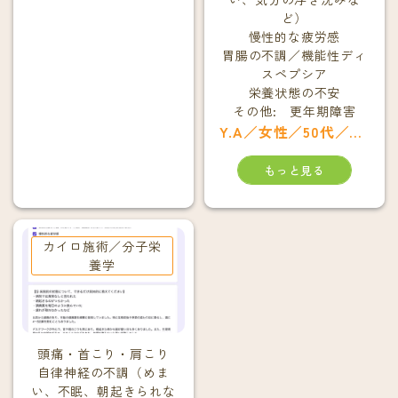
ど）
慢性的な疲労感
胃腸の不調／機能性ディ
スペプシア
栄養状態の不安
その他: 更年期障害
Y.A／女性／50代／大津市
もっと見る
カイロ施術／分子栄
養学
頭痛・首こり・肩こり
自律神経の不調（めま
い、不眠、朝起きられな