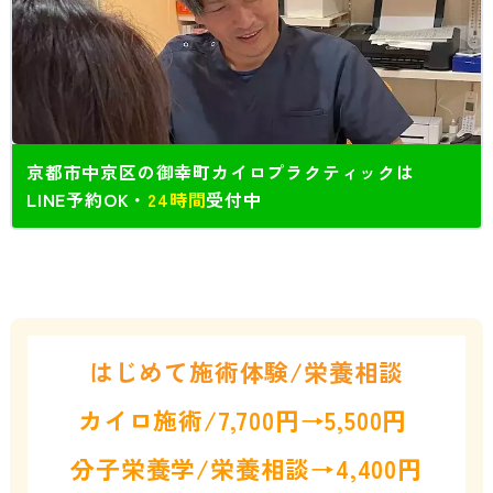
京都市中京区の御幸町カイロプラクティックは
LINE予約OK・
24時間
受付中
はじめて施術体験/栄養相談
カイロ施術/7,700円→5,500円
分子栄養学/栄養相談→4,400円