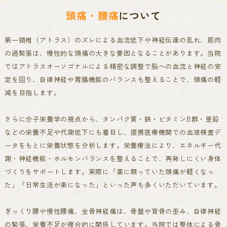
頭痛・腰痛
について
第一頸椎（アトラス）のズレによる血流低下や神経伝達の乱れ、筋肉
の過緊張は、慢性的な頭痛の大きな要因となることがあります。
当院
ではアトラスオーソゴナルによる精密な調整で脳への血流と神経の安
定を図り、自律神経や胃腸機能のバランスも整えることで、頭痛の軽
減を目指します。
さらに分子栄養学の視点から、タンパク質・鉄・ビタミンB群・亜鉛
などの栄養不足や代謝低下にも着目し、提携医療機関での血液検査デ
ータをもとに栄養状態を分析します。
栄養療法により、エネルギー代
謝・神経機能・ホルモンバランスを整えることで、再発しにくい身体
づくりをサポートします。
実際に「薬に頼っていた頭痛が軽くなっ
た」「日常生活が楽になった」といった声も多くいただいています。
ぎっくり腰や慢性腰痛、坐骨神経痛は、骨盤や背骨の歪み、自律神経
の緊張、栄養不足が複合的に関係しています。
当院では整体による骨