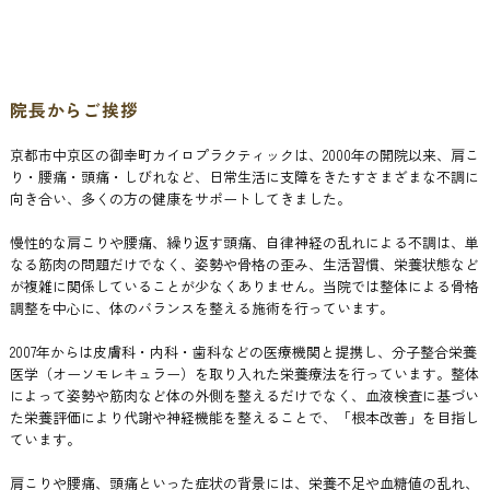
院長からご挨拶
京都市中京区の御幸町カイロプラクティックは、2000年の開院以来、肩こ
り・腰痛・頭痛・しびれなど、日常生活に支障をきたすさまざまな不調に
向き合い、多くの方の健康をサポートしてきました。
慢性的な肩こりや腰痛、繰り返す頭痛、自律神経の乱れによる不調は、単
なる筋肉の問題だけでなく、姿勢や骨格の歪み、生活習慣、栄養状態など
が複雑に関係していることが少なくありません。当院では整体による骨格
調整を中心に、体のバランスを整える施術を行っています。
2007年からは皮膚科・内科・歯科などの医療機関と提携し、分子整合栄養
医学（オーソモレキュラー）を取り入れた栄養療法を行っています。整体
によって姿勢や筋肉など体の外側を整えるだけでなく、血液検査に基づい
た栄養評価により代謝や神経機能を整えることで、「根本改善」を目指し
ています。
肩こりや腰痛、頭痛といった症状の背景には、栄養不足や血糖値の乱れ、