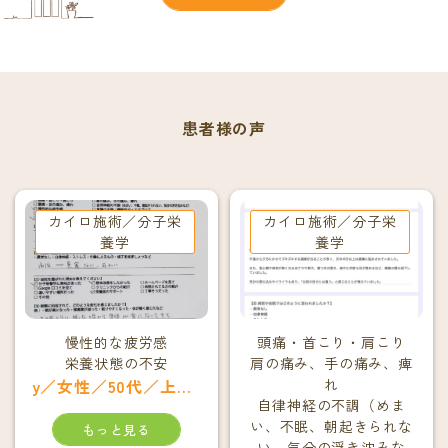
患者様の声
カイロ施術／分子栄
カイロ施術／分子栄
養学
養学
慢性的な疲労感
頭痛・首こり・肩こり
栄養状態の不安
肩の痛み、手の痛み、痺
y／女性／50代／上京区在住
れ
自律神経の不調（めま
い、不眠、朝起きられな
もっと見る
い、気分の浮き沈みな