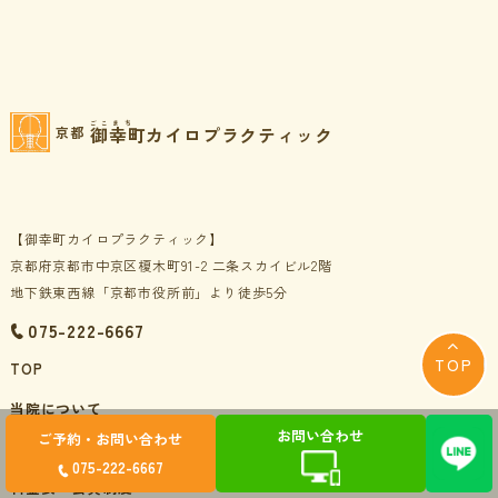
ごこまち
御幸町カイロプラクティック
京都
【御幸町カイロプラクティック】
京都府京都市中京区榎木町91-2 二条スカイビル2階
地下鉄東西線「京都市役所前」より徒歩5分
075-222-6667
TOP
TOP
当院について
お問い合わせ
ご予約・お問い合わせ
初めての方へ
075-222-6667
料金表・会員制度