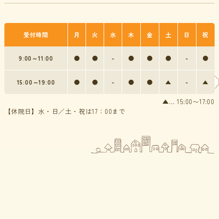
受付時間
月
火
水
木
金
土
日
祝
9:00～11:00
●
●
-
●
●
●
-
●
15:00～19:00
●
●
-
●
●
▲
-
▲
▲… 15:00〜17:00
【休院日】水・日／土・祝は17：00まで