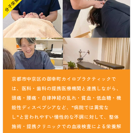
分子栄養学
貧血・低血糖・疲れやすさ
分子整合栄養医学／オーソモレキュラーとは
提携医療機関
オフィスワークの体の悩み
分子整合栄養医学／オーソモレキュラーの血液検査と栄養療法
ニュース＆ブログ
の流れ
家事・育児でたまる体の疲れ
採用情報
体調不良で異常無しといわれてしまうのは？
年齢とともに変わる体調サポート
はじめての栄養相談はこちら
血液検査でわかるあなたの健康サイン
京都市中京区の御幸町カイロプラクティックで
分子整合栄養医学を勉強したい方に
は、医科・歯科の提携医療機関と連携しながら、
頭痛・腰痛・自律神経の乱れ・貧血・低血糖・機
能性ディスペプシアなど、“病院では異常な
し”と言われやすい慢性的な不調に対して、整体
施術・提携クリニックでの血液検査による栄養解