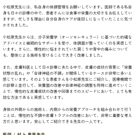
小松原先生には、私自身の体調管理をお願いしています。医師である私自
身も日々の診療の中で、患者さんには食事や栄養の大切さをお伝えしてい
ますが、忙しさを理由に自分自身のケアが後回しになっていたことに気づ
かされました。
小松原先生からは、分子栄養学（オーソモレキュラー）に基づいた的確な
アドバイスと継続的なサポートを受け、体調面が整っていくのを実感して
います。さらに、慢性的に悩まされていた肩こりや背中の痛みについて
も、整体による施術を受けることで大きく改善しました。
また、皮膚科医として日々診療にあたる中で、皮膚の症状の背景に「栄養
状態の乱れ」や「自律神経の不調」が関係しているケースが非常に多いと
感じています。そのような患者さんを小松原先生にご紹介し、医療機関で
の診察と並行して、栄養面の改善や自律神経の調整を同時に進めていくこ
とで、慢性的な皮膚症状の改善や回復までのスピードにおいて、とても有
効な方法であると実感しています。
身体の外側からの施術と、内側からの栄養アプローチを組み合わせて行う
ことは、慢性的な不調や皮膚トラブルの改善において、非常に重要な考え
方だと思います。安心してご紹介できる先生の一人です。
医師 / 村上 貴章先生