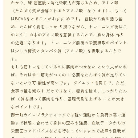
かかり、練 習直後は消化吸収力が落ちるため、アミノ酸
（たんぱく質が分解されるとアミノ酸になり ます）、もしく
はBCAAをとることがおすす めです。 普段から食生活も含
め、たんぱく質をしっか り摂りながら、トレーニング後はこ
のように 血中のアミノ酸を意識することで、良い身体 作り
の近道になります。 トレーニング前後の栄養摂取のポイント
は少しの糖質とタンパク質（アミノ酸）を摂取することで
す。
もしも筋トレをしているのに筋肉がつかない という人がいれ
ば、それは単に筋肉がつくの に必要なたんぱく質が足りてい
ないという可 能性が高いです。 ダイエットも同じで、ただ
食事の量を減らす だけではなく、糖質を控え、しっかりたん
ぱ く質を摂って筋肉を作り、基礎代謝を上げる ことが大き
なポイントです。
御幸町カイロプラクティックでは軽い運動から負荷の高い運
動まで状態に合わせて身体の歪みや強度、血液データからの
栄養面のアドバイスなどを行なっていますので故障や怪我が