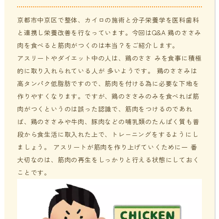
貧血・低血糖・疲れやすさ
分子整合栄養医学／オーソモレキュラーとは
提携医療機関
京都市中京区で整体、カイロの施術と分子栄養学を医科歯科
と連携し栄養改善を行なっています。今回は
Q&A 鶏のささみ
オフィスワークの体の悩み
分子整合栄養医学／オーソモレキュラーの血液検査と栄養療法
ニュース＆ブログ
肉を食べると筋肉がつくのは本当？
をご紹介します。
の流れ
アスリートやダイエット中の人は、鶏のささ みを食事に積極
的に取り入れられている人が 多いようです。 鶏のささみは
家事・育児でたまる体の疲れ
採用情報
高タンパク低脂肪ですので、筋肉を付ける為に必要な下地を
体調不良で異常無しといわれてしまうのは？
作りやすくなります。ですが、鶏のささみのみを食べれば筋
年齢とともに変わる体調サポート
肉がつくというのは誤った認識で、筋肉をつけるのであれ
はじめての栄養相談はこちら
ば、鶏のささみや牛肉、豚肉などの哺乳類のたんぱく質も普
血液検査でわかるあなたの健康サイン
段から食生活に取入れた上で、トレ−ニングをするようにし
分子整合栄養医学を勉強したい方に
ましょう。 アスリートが筋肉を作り上げていくために一 番
大切なのは、筋肉の再生をしっかりと行える状態にしておく
ことです。