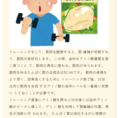
トレーニングをして、筋肉を酷使すると、筋 繊維が切断され
て、筋肉が液状化します。 この時、血中のアミノ酸濃度を高
く保つこと で、筋肉の再生に使われ、筋肉が作られます。
筋肉を作るたんぱく質の主成分はBCAAです。 筋肉の修復を
より早く、効率良くするために トレーニング修了後、30分
以内に筋肉を合成 するアミノ酸の血中レベルを一番高い状態
に しておくことが必要です。
トレーニング直後にアミノ酸を摂ると30分後には血中アミノ
酸がピークに達して、アミノ 酸を利用して筋繊維の代謝、再
生が活発に行 われます。 たんぱく質は消化するのに時間が