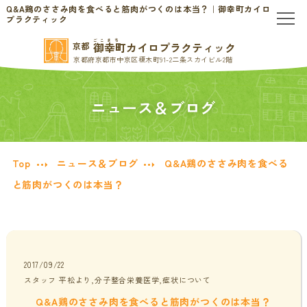
Q&A鶏のささみ肉を食べると筋肉がつくのは本当？｜御幸町カイロ
プラクティック
ごこまち
御幸町カイロプラクティック
京都
TOP
京都府京都市中京区榎木町91-2二条スカイビル2階
当院のご案内
ニュース＆ブログ
当院について
お問い合わせ
Top
ニュース＆ブログ
Q&A鶏のささみ肉を食べる
初めての方へ
料金表・会員制度
と筋肉がつくのは本当？
慢性的なお悩みの方へ
慢性的な頭痛・首こり
患者様の声
2017/09/22
スタッフ 平松より,分子整合栄養医学,症状について
腰痛・ぎっくり腰
分子栄養学/オーソモレキュラー
Q&A鶏のささみ肉を食べると筋肉がつくのは本当？