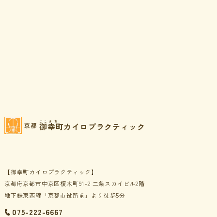
ごこまち
御幸町カイロプラクティック
京都
【御幸町カイロプラクティック】
京都府京都市中京区榎木町91-2 二条スカイビル2階
地下鉄東西線「京都市役所前」より徒歩5分
075-222-6667