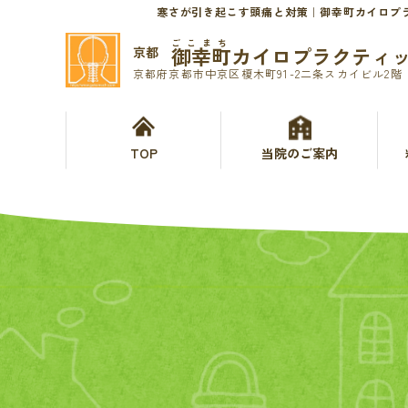
寒さが引き起こす頭痛と対策｜御幸町カイロプ
ごこまち
御幸町カイロプラクティ
京都
京都府京都市中京区榎木町91-2二条スカイビル2階
TOP
当院のご案内