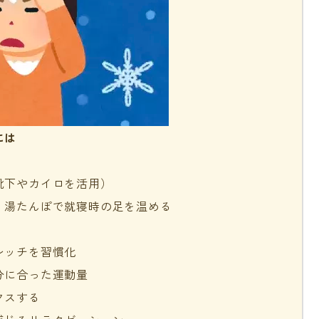
には
靴下やカイロを活用）
、湯たんぽで就寝時の足を温める
レッチを習慣化
分に合った運動量
クスする