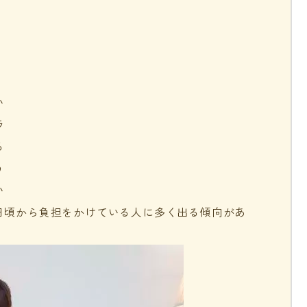
い
ラ
る
う
い
日頃から負担をかけている人に多く出る傾向があ