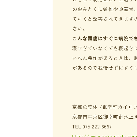
の歪みとくに頸椎や頭蓋骨
ていくと改善されてきます
さい。
こんな頭痛はすぐに病院で
寝すぎていなくても寝起き
いれん発作があるときは、
があるので我慢せずにすぐ
京都の整体 /御幸町カイロ
京都市中京区御幸町御池上ル
TEL 075 222 6667
http://www.gokomachi.co