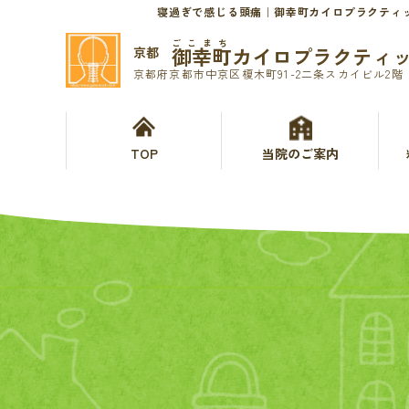
寝過ぎで感じる頭痛｜御幸町カイロプラクティ
ごこまち
御幸町カイロプラクティ
京都
京都府京都市中京区榎木町91-2二条スカイビル2階
TOP
当院のご案内