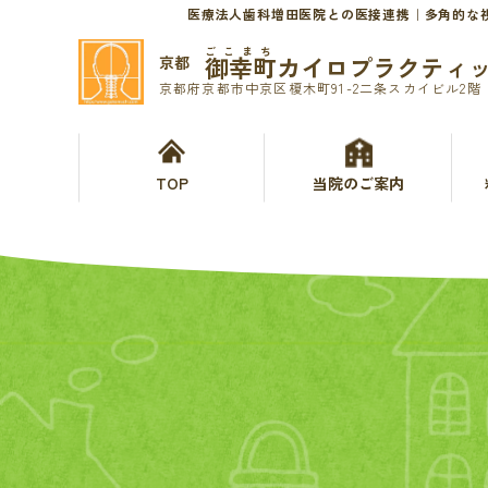
医療法人歯科増田医院との医接連携｜多角的な
ごこまち
御幸町カイロプラクティ
京都
京都府京都市中京区榎木町91-2二条スカイビル2階
TOP
当院のご案内