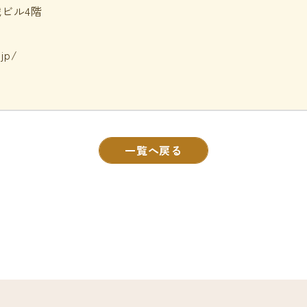
城ビル4階
jp/
一覧へ戻る