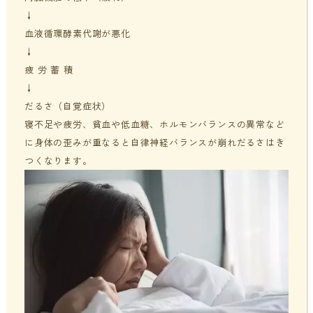
↓
血液循環酵素代謝が悪化
↓
疲 労 蓄 積
↓
だるさ（自覚症状）
寝不足や疲労、貧血や低血糖、ホルモンバランスの異常など
に身体の歪みが重なると自律神経バランスが崩れだるさはき
つくなります。