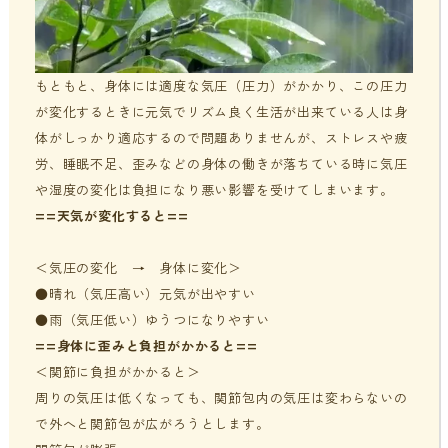
もともと、身体には適度な気圧（圧力）がかかり、この圧力
が変化するときに元気でリズム良く生活が出来ている人は身
体がしっかり適応するので問題ありませんが、ストレスや疲
労、睡眠不足、歪みなどの身体の働きが落ちている時に気圧
や湿度の変化は負担になり悪い影響を受けてしまいます。
==天気が変化すると==
＜気圧の変化 → 身体に変化＞
●晴れ（気圧高い）元気が出やすい
●雨（気圧低い）ゆうつになりやすい
==身体に歪みと負担がかかると==
＜関節に負担がかかると＞
周りの気圧は低くなっても、関節包内の気圧は変わらないの
で外へと関節包が広がろうとします。