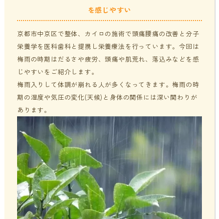
を感じやすい
貧血・低血糖・疲れやすさ
分子整合栄養医学／オーソモレキュラーとは
提携医療機関
京都市中京区で整体、カイロの施術で頭痛腰痛の改善と分子
オフィスワークの体の悩み
分子整合栄養医学／オーソモレキュラーの血液検査と栄養療法
ニュース＆ブログ
栄養学を医科歯科と提携し栄養療法を行っています。今回は
の流れ
梅雨の時期はだるさや疲労、頭痛や肌荒れ、落込みなどを感
家事・育児でたまる体の疲れ
じやすいをご紹介します。
採用情報
梅雨入りして体調が崩れる人が多くなってきます。梅雨の時
体調不良で異常無しといわれてしまうのは？
期の湿度や気圧の変化(天候)と身体の関係には深い関わりが
年齢とともに変わる体調サポート
あります。
はじめての栄養相談はこちら
血液検査でわかるあなたの健康サイン
分子整合栄養医学を勉強したい方に