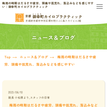
梅雨の時期はだるさや疲労、頭痛や肌荒れ、落込みなどを感じやす
い｜御幸町カイロプラクティック
ごこまち
御幸町カイロプラクティック
京都
TOP
京都府京都市中京区榎木町91-2二条スカイビル2階
当院のご案内
ニュース＆ブログ
当院について
お問い合わせ
Top
ニュース＆ブログ
梅雨の時期はだるさや疲
初めての方へ
料金表・会員制度
労、頭痛や肌荒れ、落込みなどを感じやすい
慢性的なお悩みの方へ
慢性的な頭痛・首こり
患者様の声
2023/06/10
院長 小松原より,スタッフの日常
腰痛・ぎっくり腰
分子栄養学/オーソモレキュラー
梅雨の時期はだるさや疲労、頭痛や肌荒れ、落込みなど