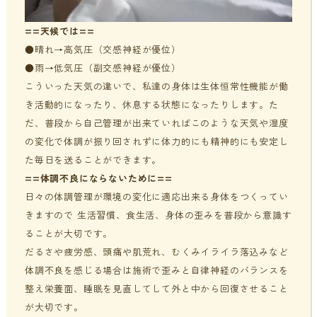
==天候では==
●晴れ→高気圧（交感神経が優位）
●雨→低気圧（副交感神経が優位）
こういった天気の違いで、私達の身体は生体恒常性機能が働
き活動的になったり、休息する状態になったりします。た
だ、普段から自己管理が出来ていればこのような天気や湿度
の変化で体調が振り回されずに体力的にも精神的にも安定し
た毎日を送ることができます。
==体調不良にならないために==
日々の体調管理が環境の変化に適応出来る身体をつくってい
きますので 生活習慣、食生活、身体の歪みを普段から意識す
ることが大切です。
だるさや疲労感、頭痛や肌荒れ、むくみイライラ落込みなど
体調不良を感じる場合は施術で歪みと自律神経のバランスを
整え栄養面、睡眠を見直してして外と中から回復させること
が大切です。